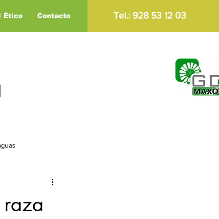
Tel.: 928 53 12 03
 Ético
Contacto
l
aguas
 raza