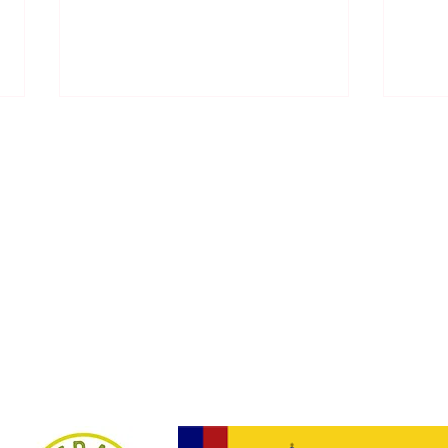
GDR
Ma
Gestión para el De
Utilización de Tablet y altavoz
curs
en los Centros de Mayores de
Vira
los Municipios de Pájara, La
Oliva y Betancuria