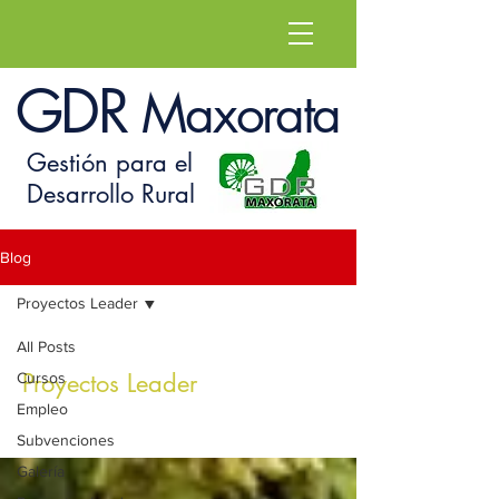
GDR
Maxorata
Gestión para el
Desarrollo Rural
Blog
Proyectos Leader
All Posts
Proyectos Leader
Cursos
Empleo
Subvenciones
Galería