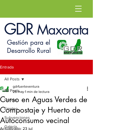
GDR
Maxorata
Gestión para el
Desarrollo Rural
Entrada
All Posts
gdrfuerteventura
All Posts
26 may
1 min de lectura
Curso en Aguas Verdes de
Cursos
Compostaje y Huerto de
Empleo
Subvenciones
Autoconsumo vecinal
Galería
Actualizado:
23 jul