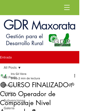
GDR
Maxorata
Gestión para el
Desarrollo Rural
Entrada
All Posts
Iris Gil Vera
All Posts
9 feb
2 min de lectura
🔴 CURSO FINALIZADO🌱
Cursos
Curso Operador de
Empleo
Subvenciones
Compostaje Nivel
Galería